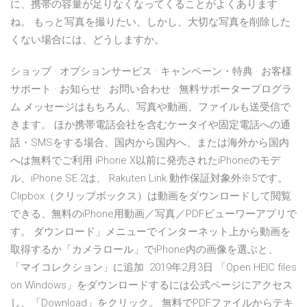
に、携帯の容量が足りなくなってくることがよくあります
ね。 もっと写真を撮りたい、しかし、大切な写真を削除した
くない場合には、どうしますか。
ショップ · オプションサービス · キャンペーン・特典 · お客様
サポート · お知らせ · お問い合わせ · 無料サポータープログラ
ム メッセージはもちろん、写真や動画、ファイルも送受信で
きます。 ほか携帯電話会社を含むケータイや固定電話への通
話・SMSをする場合、国内から国内へ、または海外から国内
へは無料でご利用 iPhone X以前に発売されたiPhoneのモデ
ル、iPhone SE 2は、 Rakuten Link 動作保証対象外※5です。
Clipbox（クリップボックス）は動画をダウンロードして閲覧
できる、無料のiPhone用動画／写真／PDFビューワーアプリで
す。 ダウンロード」メニューでインターネット上から動画を
取得するか「カメラロール」でiPhone内の画像を選ぶと、
「マイコレクション」に追加 2019年2月3日 「Open HEIC files
on Windows」をダウンロードするには公式ページにアクセス
し、「Download」をクリック。 無料でPDFファイルからテキ