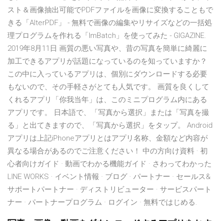
スト＆画像抽出可能でPDFファイルを画像に変換することもで
きる「AlterPDF」 - 無料で画像の編集やリサイズなどの一括処
理プログラムを作れる「ImBatch」を使ってみた - GIGAZINE.
2019年8月11日 画質の悪い写真や、昔の写真を簡単に綺麗に
加工できるアプリが話題になっているのを知っていますか？
この中に入っているアプリは、個別にダウンロードする必要
もないので、その手軽さがとても人気です。 画質を良くして
くれるアプリ「你我当年」は、このミニプログラム内にある
アプリです。 日本語で、「写真から選択」または「写真を撮
る」と出てきますので、「写真から選択」をタップ。 Android
アプリは上記iPhoneアプリとはアプリ名称、金額など内容が
異なる場合があるのでご注意ください！ 中の方向け資料​ · 初
心者向けガイド · 動画でわかる機能ガイド · さわってわかった
LINE WORKS · イベント情報 · ブログ · パートナー · セールス&
サポートパートナー · ディストリビューター · サービスパート
ナー · パートナープログラム · ログイン · 無料ではじめる.