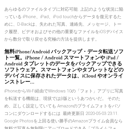
あらゆるのファイルタイプに対応可能. 上記のような状況に陥
っている iPhone、iPad、iPod touchからデータを復元するた
めに、D-Backは、失われた写真、連絡先、メッセージ、トー
ク履歴、ビデオおよびその他の重要なファイルをiOSデバイス
から数分で取り戻せる究極の方法を提供します。
無料iPhone/Android バックアップ・データ転送ソフ
ト一覧。iPhone / Android スマートフォンや iPad /
Android タブレットのデータをバックアップできる
ソフトウェア。スマートフォンやタブレットなどの
デバイスに保存されたデータは、iCloud やオンライ
ンストレー…
iPhoneからWi-Fi経由でWindows 10の「フォト」アプリに写真
を転送する機能は、現状ではβ版というあつかいだ。 そのた
め、正しく設定していても Amazonのプライムフォトをパソ
コンにダウンロードするには. 最終更新日 2020-05-03 23:11.
Google Photosを上回る使い勝手のAmazonプライム会員なら
無料で写真を無制限にアップロードできる「プライムフォ