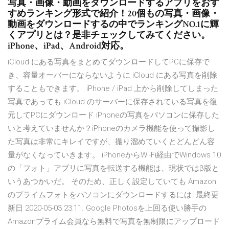
写真・画像・動画をダウンロードするアプリをおす
すめランキング形式で紹介！20個もの写真・画像・
動画をダウンロードするの中でランキングNO.1に輝
くアプリとは？是非チェックしてみてください。
iPhone、iPad、Android対応。
iCloud にある写真をまとめてダウンロードしてPCに保存で
き、容量オーバーにならないように iCloud にある写真を削除
することもできます。 iPhone / iPad 上から削除してしまった
写真であっても iCloud のサーバーに保存されている写真を復
元してPCにダウンロード iPhoneの写真をパソコンに保存した
いと考えていませんか？iPhoneのカメラ機能を使って撮影し
た写真は非常にキレイですが、撮り溜めていくとどんどん容
量がなくなっていきます。 iPhoneからWi-Fi経由でWindows 10
の「フォト」アプリに写真を転送する機能は、現状ではβ版と
いうあつかいだ。 そのため、正しく設定していても Amazon
のプライムフォトをパソコンにダウンロードするには. 最終更
新日 2020-05-03 23:11. Google Photosを上回る使い勝手の
Amazonプライム会員なら無料で写真を無制限にアップロード