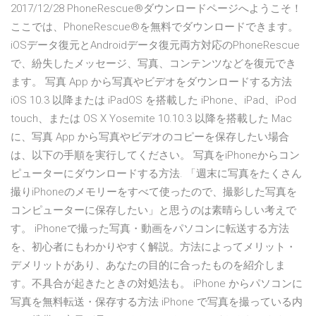
2017/12/28 PhoneRescue®ダウンロードページへようこそ！
ここでは、PhoneRescue®を無料でダウンロードできます。
iOSデータ復元とAndroidデータ復元両方対応のPhoneRescue
で、紛失したメッセージ、写真、コンテンツなどを復元でき
ます。 写真 App から写真やビデオをダウンロードする方法
iOS 10.3 以降または iPadOS を搭載した iPhone、iPad、iPod
touch、または OS X Yosemite 10.10.3 以降を搭載した Mac
に、写真 App から写真やビデオのコピーを保存したい場合
は、以下の手順を実行してください。 写真をiPhoneからコン
ピューターにダウンロードする方法. 「週末に写真をたくさん
撮りiPhoneのメモリーをすべて使ったので、撮影した写真を
コンピューターに保存したい」と思うのは素晴らしい考えで
す。 iPhoneで撮った写真・動画をパソコンに転送する方法
を、初心者にもわかりやすく解説。方法によってメリット・
デメリットがあり、あなたの目的に合ったものを紹介しま
す。不具合が起きたときの対処法も。 iPhone からパソコンに
写真を無料転送・保存する方法 iPhone で写真を撮っている内