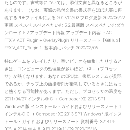
たものです。書式等については、添付文書と異なるところが
あります。（なお、実際の添付文書の書式等をほぼ忠実に再
現するPDFファイルによる 2017/02/02 ブログ更新:2020/06/22
更新 スペスペ スペスペたいむ 5.2 最新版 スペスペたいむダウ
ンロード 5.2 アップデート情報 アップデート内容 ・ACT +
FFXIV_ACT_Plugin + OverlayPlugin リリースノート【GitHub】
FFXIV_ACT_Plugin 1. 基本的にパッチ 2020/03/06
特にゲームをプレイしたり、重いビデオを編集したりすると
きは、コンピュータの処理量が多いほど、CPU（プロセッ
サ）が熱くなります。あなたのCPUは、換気システムが貧弱
であるか、チップ上の熱接着剤が磨耗しているときにはもっ
と熱くなる可能性があります。ただし、プロセッサの温度を
2011/04/27 インテル® C++ Composer XE 2013 SP1
Windows* 版 インストール・ガイドおよびリリースノート 1
インテル® C++ Composer XE 2013 SP1 Windows* 版インス
トール・ガイド およびリリースノート 資料番号: 321414-
005JA 2014 年 4 月 9 日 2019/11/29 2020/05/16