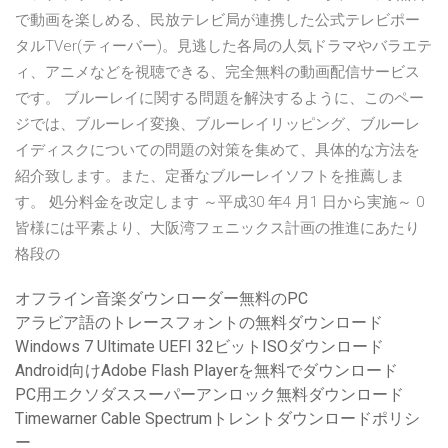
で動画を楽しめる、民放テレビ局が連携した公式テレビポー
タルTVer(ティーバー)。見逃した各局の人気ドラマやバラエテ
ィ、アニメなどを視聴できる、完全無料の動画配信サービス
です。 ブルーレイに関する問題を解決するように、このペー
ジでは、ブルーレイ変換、ブルーレイリッピング、ブルーレ
イディスクについての問題の対策を集めて、具体的な方法を
紹介致します。また、定番なブルーレイソフトを推薦しま
す。 処分料金を改定します ～平成30 年4 月1 日から実施～ 0
皆様には平素より、大阪湾フェニックス計画の推進にあたり
格段の
オフライン音楽ダウンローダー無料のPC
アラビア語のトレースフォントの無料ダウンロード
Windows 7 Ultimate UEFI 32ビットISOダウンロード
Android向けAdobe Flash Playerを無料でダウンロード
PC用エクソダススーパーアンロック無料ダウンロード
Timewarner Cable Spectrumトレントダウンロードポリシ
ー