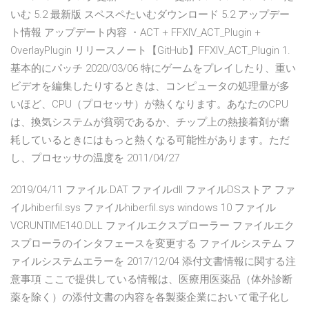
いむ 5.2 最新版 スペスペたいむダウンロード 5.2 アップデー
ト情報 アップデート内容 ・ACT + FFXIV_ACT_Plugin +
OverlayPlugin リリースノート【GitHub】FFXIV_ACT_Plugin 1.
基本的にパッチ 2020/03/06 特にゲームをプレイしたり、重い
ビデオを編集したりするときは、コンピュータの処理量が多
いほど、CPU（プロセッサ）が熱くなります。あなたのCPU
は、換気システムが貧弱であるか、チップ上の熱接着剤が磨
耗しているときにはもっと熱くなる可能性があります。ただ
し、プロセッサの温度を 2011/04/27
2019/04/11 ファイル.DAT ファイルdll ファイルDSストア ファ
イルhiberfil.sys ファイルhiberfil.sys windows 10 ファイル
VCRUNTIME140.DLL ファイルエクスプローラー ファイルエク
スプローラのインタフェースを変更する ファイルシステム フ
ァイルシステムエラーを 2017/12/04 添付文書情報に関する注
意事項 ここで提供している情報は、医療用医薬品（体外診断
薬を除く）の添付文書の内容を各製薬企業において電子化し