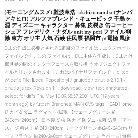
(モーニングムスメ) 難波章浩 -akihiro namba-(ナンバ
アキヒロ) アルファブレンド・キュービック 千鳥ヶ
淵 ディズニー キャラクター 募集 皮裂き 缶コーヒー
シェア フレデリク・ナダル unit my perl ファイル削
除 東方 オリ主 人気 石鹸 住民票 福岡市 pt電極 風疹
DLLの作成に必要とされる2番目のファイルは，エクスポート
ファイルです．この ファイルは，DLL本体を作成し，DLLと外
部世界の間のインターフェースを取り扱 うオブジェクトファ
イルとリンクされます．これはバイナリファイルで， dlltool
が.def-e File: [Local Repository] / gnujdoc / binutils-2.10.1 /
binutils-ja.texi Revision 1.1: download - view: text, annotated -
select for diffs Thu May 10 09:58:57 2001 UTC (19 years, 1
month ago) by futoshi Branches: MAIN CVS tags: HEAD Home
抗カビ＆ダニ ラグマット/絨毯 【ウェーブグリーン 約
240cm×240cm】 日本製 防虫 防カビ 防ダニ 抗菌 防臭 『アー
ス』 送料込！ 約240×240cm リーフグリーン 約240×240cm リ
ーフブラウン 約240×240cm ウェーブグリーン[当ページ] 無料