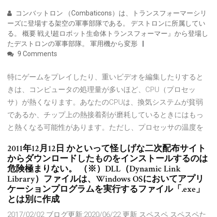
コンバットロン （Combaticons）は、トランスフォーマーシリ
ーズに登場する架空の軍事部隊である。 デストロンに所属してい
る。 概要 戦え!超ロボット生命体トランスフォーマー』から登場し
たデストロンの軍事部隊。 軍用機から変形
9 Comments
特にゲームをプレイしたり、重いビデオを編集したりすると
きは、コンピュータの処理量が多いほど、CPU（プロセッ
サ）が熱くなります。あなたのCPUは、換気システムが貧弱
であるか、チップ上の熱接着剤が磨耗しているときにはもっ
と熱くなる可能性があります。ただし、プロセッサの温度を
2011年12月12日 かといって怪しげな二次配布サイト
からダウンロードしたものをインストールするのは
危険極まりない。 （※）DLL（Dynamic Link
Library）ファイルは、Windows OSにおいてアプリ
ケーションプログラムを実行するファイル「.exe」
とは別に作成
2017/02/02 ブログ更新:2020/06/22 更新 スペスペ スペスペた